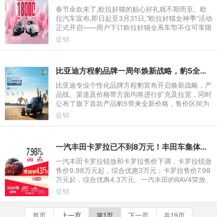
春节余欢未了,欧拉好猫的贴心好礼就不期而至。欧
拉汽车宣布,即日起至3月31日,“欧拉好猫女神季”活动
正式开启——用户下订欧拉好猫全系车型不仅可享限
时现金钜惠12000元,如选择置换更可叠加至高1500
促销
0元国家置换补贴和
比亚迪方程豹品牌一周年焕新战略，豹5全新价格23.98万起
比亚迪专业个性化品牌方程豹宣布开启焕新战略，产
品线、渠道及价格带方面均将进行扩充及拉宽，同时
公布了旗下首款产品豹5带来全新价格，售价区间为
23.98-30.28万元，充分做到了技术平权越野无界。
促销
一汽丰田卡罗拉已不到8万元！丰田车集体大跳水
一汽丰田卡罗拉锐放和卡罗拉售价下调，卡罗拉锐放
售价9.98万元起，综合优惠3万元；卡罗拉售价7.98
万元起，综合优惠4.3万元。一汽丰田的RAV4荣放、
bZ3、bZ4X、亚洲龙等车型也有不同幅度的降价，
促销
降价区间从5.5万元到7
首页
上一页
第1页
下一页
共19页