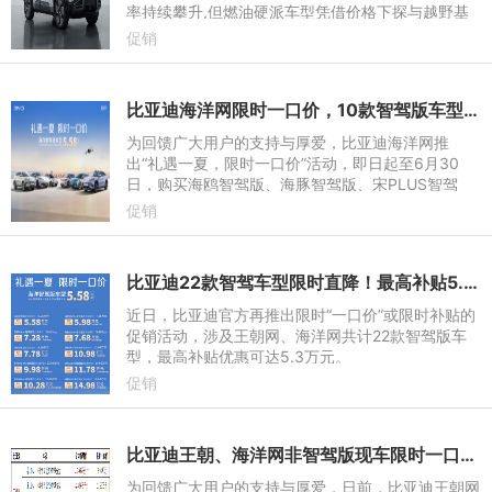
率持续攀升,但燃油硬派车型凭借价格下探与越野基
因仍占据一席之地,形成“新能源插混/纯电与燃油车型
促销
混战”的格局。从
比亚迪海洋网限时一口价，10款智驾版车型5.58万起
为回馈广大用户的支持与厚爱，比亚迪海洋网推
出“礼遇一夏，限时一口价”活动，即日起至6月30
日，购买海鸥智驾版、海豚智驾版、宋PLUS智驾
版、海豹06DM-i智驾版等10款智驾版车型，即可享
促销
受限时一口价的惊爆活动，其中
比亚迪22款智驾车型限时直降！最高补贴5.3万元，王朝/海洋网齐发力
近日，比亚迪官方再推出限时“一口价”或限时补贴的
促销活动，涉及王朝网、海洋网共计22款智驾版车
型，最高补贴优惠可达5.3万元。
促销
比亚迪王朝、海洋网非智驾版现车限时一口价，最低8.98万元起
为回馈广大用户的支持与厚爱，日前，比亚迪王朝网