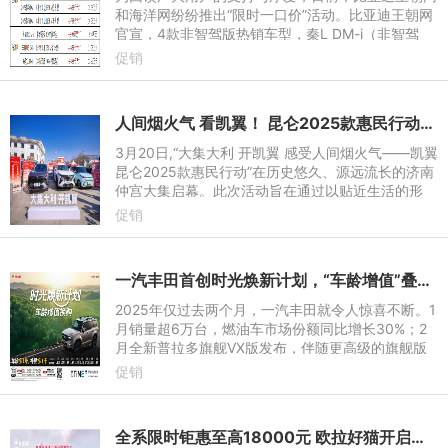
和海洋网纷纷推出“限时一口价”活动。比亚迪王朝网
官宣，4款非智驾版热销车型，秦L DM-i（非智驾
版）限时一口价8.98万元起，宋L DM-i（非智驾
促销
版）限时一口价11.98万
人间烟火气 看凯翼！ 昆仑2025款惠民行动正式启动
3月20日,“大集大利 开凯翼 感受人间烟火气——凯翼
昆仑2025款惠民行动”在历史悠久、源远流长的济南
仲宫大集启幕。此次活动旨在通过以贴近生活的形
式,让广大消费者深切体会凯翼品牌以“实”为核心的价
促销
值理念,以及20
一汽丰田首创时光焕新计划，“车龄增值”叠加国补至高置换补贴3万元
2025年仅过去两个月，一汽丰田就令人惊喜不断。1
月销量超6万台，燃油车市场份额同比增长30%；2
月全新普拉多旗舰VX版发布，伴随更高级的旗舰版
的到来，全新普拉多形成了包括旗舰VX版、悍野WX
促销
版、全能TX版、穿越BX版在
全系限时钜惠至高18000元 欧拉好猫开启新年购车福利