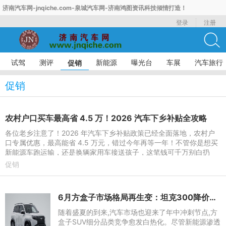
济南汽车网-jnqiche.com-泉城汽车网-济南鸿图资讯科技倾情打造！
登录
注册
试驾
测评
新能源
曝光台
车展
汽车旅行
促销
促销
农村户口买车最高省 4.5 万！2026 汽车下乡补贴全攻略
各位老乡注意了！2026 年汽车下乡补贴政策已经全面落地，农村户
口专属优惠，最高能省 4.5 万元，错过今年再等一年！不管你是想买
新能源车跑运输，还是换辆家用车接送孩子，这笔钱可千万别白扔
了！一、农村户口凭啥多
促销
6月方盒子市场格局再生变：坦克300降价守市，钛3“跨界”夺魁
随着盛夏的到来,汽车市场也迎来了年中冲刺节点,方
盒子SUV细分品类竞争愈发白热化。尽管新能源渗透