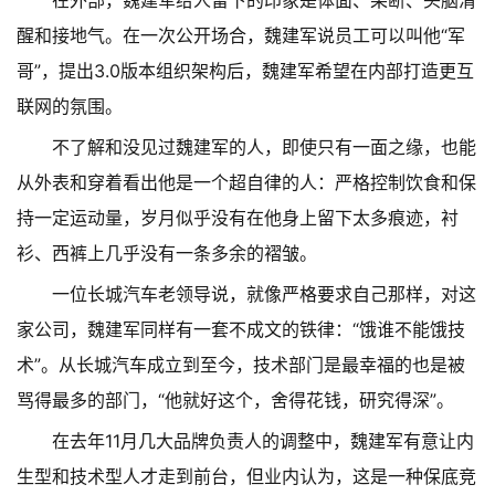
醒和接地气。在一次公开场合，魏建军说员工可以叫他“军
哥”，提出3.0版本组织架构后，魏建军希望在内部打造更互
联网的氛围。
不了解和没见过魏建军的人，即使只有一面之缘，也能
从外表和穿着看出他是一个超自律的人：严格控制饮食和保
持一定运动量，岁月似乎没有在他身上留下太多痕迹，衬
衫、西裤上几乎没有一条多余的褶皱。
一位长城汽车老领导说，就像严格要求自己那样，对这
家公司，魏建军同样有一套不成文的铁律：“饿谁不能饿技
术”。从长城汽车成立到至今，技术部门是最幸福的也是被
骂得最多的部门，“他就好这个，舍得花钱，研究得深”。
在去年11月几大品牌负责人的调整中，魏建军有意让内
生型和技术型人才走到前台，但业内认为，这是一种保底竞