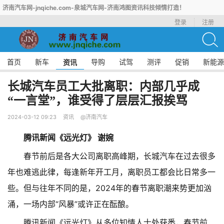
济南汽车网-jnqiche.com-泉城汽车网-济南鸿图资讯科技倾情打造！
登录
注册
首页
新车
导购
试驾
测评
促销
新能源
资讯
长城汽车员工大批离职：内部几乎成
“一言堂”，谁受得了层层汇报挨骂
2024-03-12 09:23
资讯
@济南汽车
腾讯新闻《远光灯》 谢婉
春节前后是各大公司离职高峰期，长城汽车在过去很多
年也难逃此律，每逢新年开工月，离职员工都会比日常多一
些。但与往年不同的是，2024年的春节离职潮来势更加汹
涌，一场内部“风暴”或许正在酝酿。
腾讯新闻《远光灯》从多位知情人士处获悉，春节前