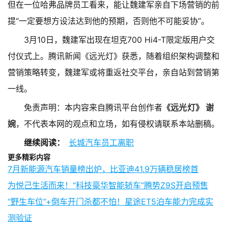
但在一位哈弗品牌员工看来，能让魏建军亲自下场营销的前
提“一定要想方设法达到他的预期，否则他不可能妥协”。
3月10日，魏建军出现在坦克700 Hi4-T限定版用户交
付仪式上。腾讯新闻《远光灯》获悉，随着组织架构调整和
营销策略转变，魏建军或将重返社交平台，亲自站到营销第
一线。
免责声明：本内容来自腾讯平台创作者
《远光灯》 谢
婉
，不代表本网的观点和立场，如有侵权请联系本站删稿。
继续阅读：
长城汽车员工离职
更多精彩内容
7月新能源汽车销量榜出炉，比亚迪41.9万辆稳居榜首
为悦己生活而来！“科技豪华智能轿车”腾势Z9S开启预售
“野生车位”+倒车开门杀都不怕！星途ET5泊车能力完成实
测验证