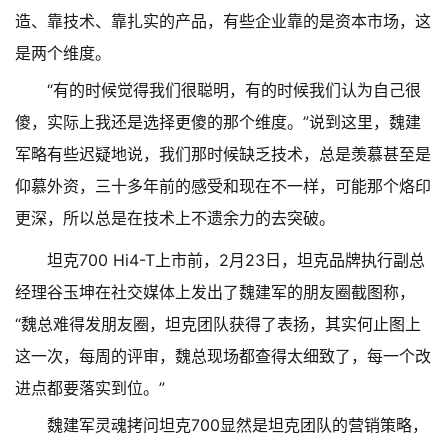
造、靠技术、靠扎实的产品，有些企业靠的是资本市场，这
是两个维度。
“有的时候觉得我们很聪明，有的时候我们认为自己很
傻，实际上我还是选择更傻的那个维度。”说到这里，魏建
军略有些迟疑地说，我们那时候缺乏技术，总是羡慕甚至是
仰慕外资，三十多年前的感受和现在不一样，可能那个烙印
更深，所以总是在技术上不遗余力的去突破。
坦克700 Hi4-T上市前，2月23日，坦克品牌执行副总
经理谷玉坤在社交媒体上发出了魏建军的朋友圈截图称，
“魏总难得发朋友圈，坦克团队获得了表扬，其实何止图上
这一次，每周的评审，魏总现场都查得太细致了，每一个改
进点都要落实到位。”
魏建军灵魂拷问坦克700显然是坦克团队的营销策略，