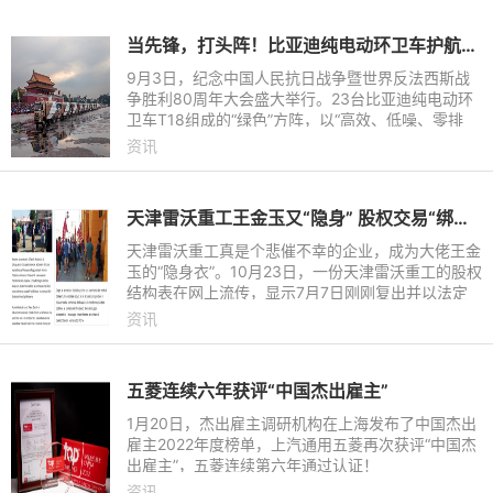
当先锋，打头阵！比亚迪纯电动环卫车护航九三阅兵
9月3日，纪念中国人民抗日战争暨世界反法西斯战
争胜利80周年大会盛大举行。23台比亚迪纯电动环
卫车T18组成的“绿色”方阵，以“高效、低噪、零排
放”的卓越表现，完成正式受阅方阵前的路面环卫保
资讯
障任务，为阅兵仪式营
天津雷沃重工王金玉又“隐身” 股权交易“绑架”国投基金
天津雷沃重工真是个悲催不幸的企业，成为大佬王金
玉的“隐身衣”。10月23日，一份天津雷沃重工的股权
结构表在网上流传，显示7月7日刚刚复出并以法定
代表人身份掌权天津雷沃的王金玉，又交出雷沃控股
资讯
权。
五菱连续六年获评“中国杰出雇主”
1月20日，杰出雇主调研机构在上海发布了中国杰出
雇主2022年度榜单，上汽通用五菱再次获评“中国杰
出雇主”，五菱连续第六年通过认证！
资讯