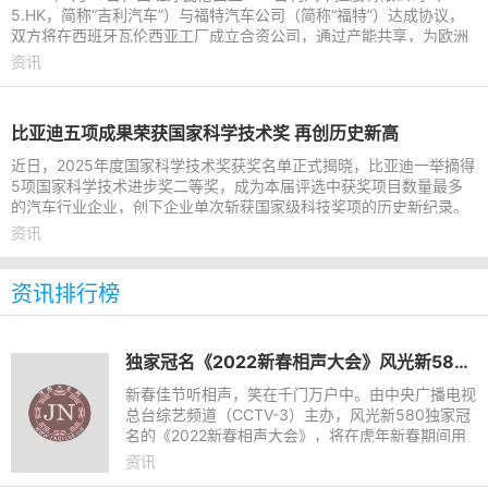
5.HK，简称“吉利汽车”）与福特汽车公司（简称“福特”）达成协议，
双方将在西班牙瓦伦西亚工厂成立合资公司，通过产能共享，为欧洲
市场打造吉利及福特
资讯
比亚迪五项成果荣获国家科学技术奖 再创历史新高
近日，2025年度国家科学技术奖获奖名单正式揭晓，比亚迪一举摘得
5项国家科学技术进步奖二等奖，成为本届评选中获奖项目数量最多
的汽车行业企业，创下企业单次斩获国家级科技奖项的历史新纪录。
目前比亚迪已全面贯通新
资讯
资讯排行榜
独家冠名《2022新春相声大会》风光新580虎年送来欢乐盛宴
新春佳节听相声，笑在千门万户中。由中央广播电视
总台综艺频道（CCTV-3）主办，风光新580独家冠
名的《2022新春相声大会》，将在虎年新春期间用
欢声笑语精彩开年，大年初一到初六每晚18：30-1
资讯
9:30准时为全国人民带来多