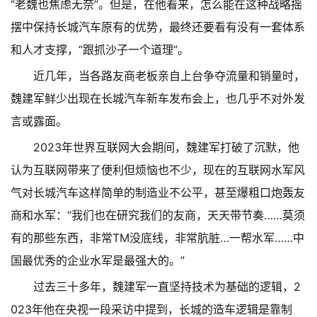
“老魏也焦虑无奈”。但是，在他看来，怎么能在这种战略摇
摆中保持长城汽车原有的优势，最终还要看有没有一套体系
和人才支撑，“跟抓沙子一个道理”。
近几年，当各路友商老板亲自上台争夺流量和销量时，
魏建军鲜少出现在长城汽车新车发布会上，也几乎不对外发
言或露面。
2023年世界互联网大会期间，魏建军打破了沉默，他
认为互联网带来了便利但烦恼也不少，现在的互联网水军风
气对长城汽车这样简单的制造业不公平，甚至爆粗口炮轰友
商和水军：“我们也在研究我们的友商，天天带节奏……莫须
有的那些东西，非常TM没底线，非常肮脏…一帮水军……中
国最优秀的企业水军是最强大的。”
过去三十多年，魏建军一直坚持技术为基础的逻辑，2
023年他在央视一段采访中提到，长城的造车逻辑是靠制