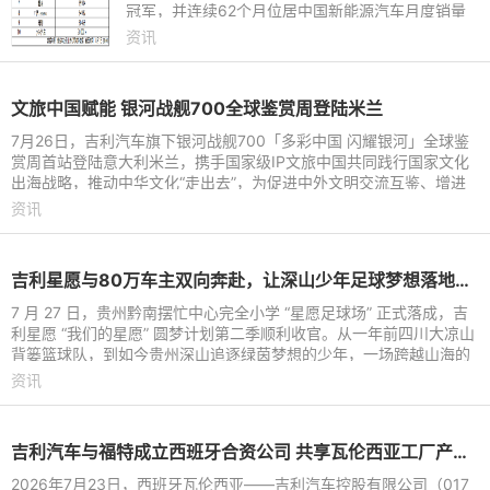
冠军，并连续62个月位居中国新能源汽车月度销量
首位。这份强劲表现延续至下半年，继2026年上半
资讯
年以180.9万辆稳居中国新能
文旅中国赋能 银河战舰700全球鉴赏周登陆米兰
7月26日，吉利汽车旗下银河战舰700「多彩中国 闪耀银河」全球鉴
赏周首站登陆意大利米兰，携手国家级IP文旅中国共同践行国家文化
出海战略，推动中华文化“走出去”，为促进中外文明交流互鉴、增进
国际文化交流搭建起全
资讯
吉利星愿与80万车主双向奔赴，让深山少年足球梦想落地生根
7 月 27 日，贵州黔南摆忙中心完全小学 “星愿足球场” 正式落成，吉
利星愿 “我们的星愿” 圆梦计划第二季顺利收官。从一年前四川大凉山
背篓篮球队，到如今贵州深山追逐绿茵梦想的少年，一场跨越山海的
公益接力持续
资讯
吉利汽车与福特成立西班牙合资公司 共享瓦伦西亚工厂产能进行本地化生产
2026年7月23日，西班牙瓦伦西亚——吉利汽车控股有限公司（017