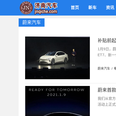
首页
新车
资讯
蔚来汽车
补贴前起
1月9日，蔚
ET7、新
蔚来汽车
/
蔚来首款轿
我们从官方
活动上正式