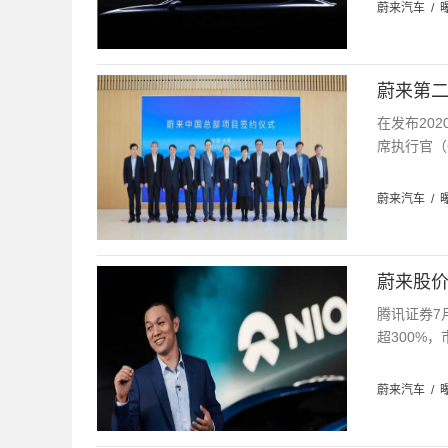
蔚来汽车
/
蔚来第二
在发布20
席执行官（
蔚来汽车
/
蔚来股价
腾讯证券7
超300%，
蔚来汽车
/