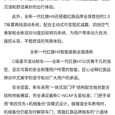
沉浸和舒适美妙的出行体验。
此外，全新一代红旗H9还搭载红旗品牌全球首创的2.0
T纵置两挡混动系统，配合主动式可变阻尼减震、四挡空气
悬架和全新双向16度后轮转向系统，为用户带来动力充沛、
操控从容、平稳舒适的驾乘体验。
全新一代红旗H9智能座舱全面焕新
C级豪华混动轿车——全新一代红旗H7以优雅不凡的造
型、坚实可靠的安全和懂用户所需的智能，匠心诠释红旗品
牌对中式美学的坚守和对广大用户的承诺。
安全层面，新车采用“一体式双门环”结构配合独创复合
结构地板横梁，完全满足最新C-NCAP五星标准；门把手采
用“电控优先+机械备份”双模式设计，碰撞或全车断电时，
机械备份仍能及时解锁车门；搭载红旗品牌独有的“六面体