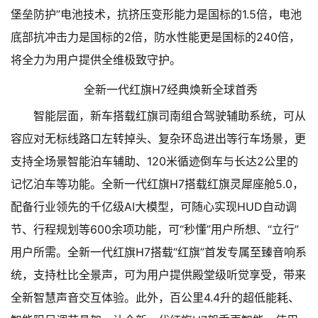
堡垒防护”电池技术，抗挤压变形能力是国标的1.5倍，电池
底部抗冲击力是国标的2倍，防水性能更是国标的240倍，
将全力为用户提供全维极致守护。
全新一代红旗H7经典焕新全球首秀
智能层面，新车搭载红旗司南组合驾驶辅助系统，可从
容应对无标线路口左转掉头、复杂环岛进出等行车场景，更
支持全场景智能泊车辅助、120米循迹倒车与长达2公里的
记忆泊车等功能。全新一代红旗H7搭载红旗灵犀座舱5.0，
配备行业领先的千亿级AI大模型，可随心实现HUD自动调
节、行程规划等600余项功能，可“秒懂”用户所想、“立行”
用户所需。全新一代红旗H7搭载“红旗”首发专属至臻音响系
统，支持杜比全景声，可为用户提供殿堂级听觉享受，带来
全新智慧声音交互体验。此外，百公里4.4升的超低能耗、