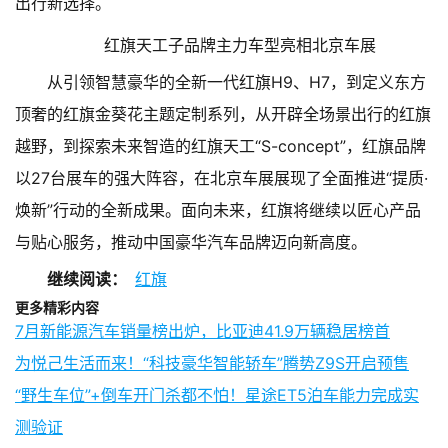
出行新选择。
红旗天工子品牌主力车型亮相北京车展
从引领智慧豪华的全新一代红旗H9、H7，到定义东方
顶奢的红旗金葵花主题定制系列，从开辟全场景出行的红旗
越野，到探索未来智造的红旗天工“S-concept”，红旗品牌
以27台展车的强大阵容，在北京车展展现了全面推进“提质·
焕新”行动的全新成果。面向未来，红旗将继续以匠心产品
与贴心服务，推动中国豪华汽车品牌迈向新高度。
继续阅读：
红旗
更多精彩内容
7月新能源汽车销量榜出炉，比亚迪41.9万辆稳居榜首
为悦己生活而来！“科技豪华智能轿车”腾势Z9S开启预售
“野生车位”+倒车开门杀都不怕！星途ET5泊车能力完成实
测验证