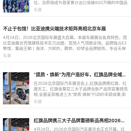
位。当奇瑞成为首家累计出口突破600万辆的中国品
牌，展台被超4000名外宾围得水泄不通时；当比亚
车展
迪以“全球领跑，智启新程
不止于包馆！比亚迪携尖端技术矩阵亮相北京车展
4月24日，2026北京国际车展盛大启幕。本届车展展台各具特色，而
比亚迪展台凭借硬核技术实力出圈，现场人气领跑全场。品牌独占E3
整馆，集结王朝丨海洋、方程豹、腾势、仰望全品牌矩阵，专设天神
之眼与闪充技术专区，全
车展
“提质・焕新”为用户造好车，红旗品牌全域进阶谱写高质量发展新华章
在2026北京国际汽车展览会上,红旗品牌携红旗、红
旗天工、红旗金葵花三大子品牌全新产品阵容重磅亮
相,全面呈现推进三大“提质·焕新”行动的丰硕成果,彰
显引领中国高端汽车品牌向上突破的坚实步伐,并始
车展
终坚守为用户造
红旗品牌携三大子品牌重磅新品亮相2026北京车展
4月24日，2026北京国际汽车展览会正式开幕。红