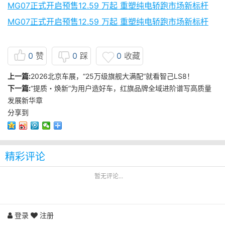
MG07正式开启预售12.59 万起 重塑纯电轿跑市场新标杆
MG07正式开启预售12.59 万起 重塑纯电轿跑市场新标杆
0
赞
0
踩
0
收藏
上一篇:
2026北京车展，“25万级旗舰大满配”就看智己LS8！
下一篇:
“提质・焕新”为用户造好车，红旗品牌全域进阶谱写高质量
发展新华章
分享到
精彩评论
暂无评论...
登录
注册