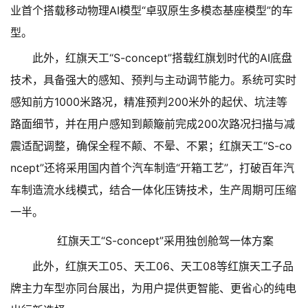
业首个搭载移动物理AI模型“卓驭原生多模态基座模型”的车
型。
此外，红旗天工“S-concept”搭载红旗划时代的AI底盘
技术，具备强大的感知、预判与主动调节能力。系统可实时
感知前方1000米路况，精准预判200米外的起伏、坑洼等
路面细节，并在用户感知到颠簸前完成200次路况扫描与减
震适配调整，确保全程不颠、不晕、不累；红旗天工“S-co
ncept”还将采用国内首个汽车制造“开箱工艺”，打破百年汽
车制造流水线模式，结合一体化压铸技术，生产周期可压缩
一半。
红旗天工“S-concept”采用独创舱驾一体方案
此外，红旗天工05、天工06、天工08等红旗天工子品
牌主力车型亦同台展出，为用户提供更智能、更省心的纯电