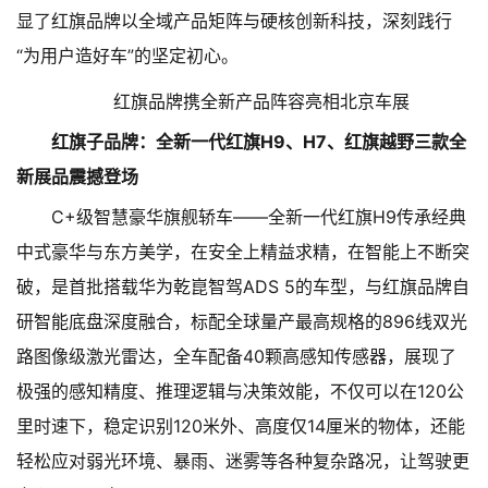
显了红旗品牌以全域产品矩阵与硬核创新科技，深刻践行
“为用户造好车”的坚定初心。
红旗品牌携全新产品阵容亮相北京车展
红旗子品牌：全新一代红旗H9、H7、红旗越野三款全
新展品震撼登场
C+级智慧豪华旗舰轿车——全新一代红旗H9传承经典
中式豪华与东方美学，在安全上精益求精，在智能上不断突
破，是首批搭载华为乾崑智驾ADS 5的车型，与红旗品牌自
研智能底盘深度融合，标配全球量产最高规格的896线双光
路图像级激光雷达，全车配备40颗高感知传感器，展现了
极强的感知精度、推理逻辑与决策效能，不仅可以在120公
里时速下，稳定识别120米外、高度仅14厘米的物体，还能
轻松应对弱光环境、暴雨、迷雾等各种复杂路况，让驾驶更