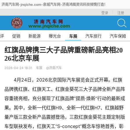
济南汽车网-jnqiche.com-泉城汽车网-济南鸿图资讯科技倾情打造！
登录
注册
评
促销
新能源
曝光台
汽车旅行
汽车保姆
车展
红旗品牌携三大子品牌重磅新品亮相20
26北京车展
2026-04-24 18:31
车展
@济南汽车
4月24日，2026北京国际汽车展览会正式开幕。红旗
品牌携红旗、红旗天工、红旗金葵花三大子品牌全新产品阵
容重磅亮相，充分展现了红旗品牌“提质·焕新”行动的最新成
果。其中，全新一代红旗H9、全新一代红旗H7、红旗越野
量产版三款全新产品震撼登场，三款红旗金葵花主题定制版
车型联袂发布，红旗天工“S-concept”概念车惊艳首秀，彰