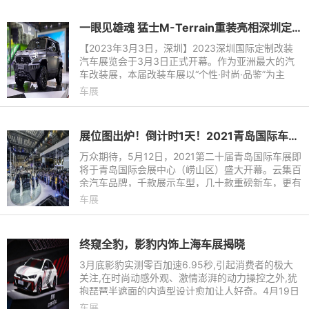
一眼见雄魂 猛士M-Terrain重装亮相深圳定制改装车展
【2023年3月3日，深圳】2023深圳国际定制改装
汽车展览会于3月3日正式开幕。作为亚洲最大的汽
车改装展，本届改装车展以“个性·时尚·品鉴”为主
题，展出规模达到16万平米，超过100家车企及100
车展
0+款定制改装车型参展。
展位图出炉！倒计时1天！2021青岛国际车展亮点抢先看！
万众期待，5月12日，2021第二十届青岛国际车展即
将于青岛国际会展中心（崂山区）盛大开幕。云集百
余汽车品牌，千款展示车型，几十款重磅新车，更有
国家三部委组织的新能源下乡启动仪式现场落地，2
车展
021第二十届青岛国际
终窥全豹，影豹内饰上海车展揭晓
3月底影豹实测零百加速6.95秒,引起消费者的极大
关注,在时尚动感外观、激情澎湃的动力操控之外,犹
抱琵琶半遮面的内造型设计愈加让人好奇。4月19日
上海车展,影豹内饰首次正式对外公布!
车展