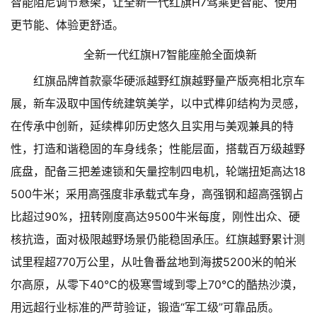
智能阻尼调节悬架，让全新一代红旗H7驾乘更智能、使用
更节能、体验更舒适。
全新一代红旗H7智能座舱全面焕新
红旗品牌首款豪华硬派越野红旗越野量产版亮相北京车
展，新车汲取中国传统建筑美学，以中式榫卯结构为灵感，
在传承中创新，延续榫卯历史悠久且实用与美观兼具的特
性，打造和谐稳固的车身线条；性能层面，搭载百万级越野
底盘，配备三把差速锁和矢量控制四电机，轮端扭矩高达18
500牛米；采用高强度非承载式车身，高强钢和超高强钢占
比超过90%，扭转刚度高达9500牛米每度，刚性出众、硬
核抗造，面对极限越野场景仍能稳固承压。红旗越野累计测
试里程超770万公里，从吐鲁番盆地到海拔5200米的帕米
尔高原，从零下40℃的极寒雪域到零上70℃的酷热沙漠，
用远超行业标准的严苛验证，锻造“军工级”可靠品质。