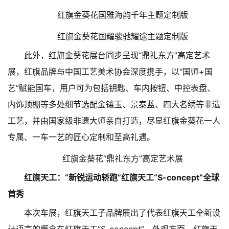
红旗金葵花国雅海韵千年主题定制版
红旗金葵花国耀骏驰耀途主题定制版
此外，红旗金葵花展台同步呈现“鼎礼东方”高定艺术
展，红旗品牌与中国工艺美术协会深度携手，以“国师+国
艺”赋能国车，用户可为包括钥匙、车内按钮、中控表盘、
内饰顶棚等多处细节选配金镶玉、景泰蓝、四大名绣等非遗
工艺，并由国家级非遗大师亲自打造，尽显红旗金葵花一人
专属、一车一艺的匠心定制和至高礼遇。
红旗金葵花“鼎礼东方”高定艺术展
红旗天工：“新锐运动轿跑”红旗天工“S-concept”全球
首秀
本次车展，红旗天工子品牌展出了代表红旗天工全新设