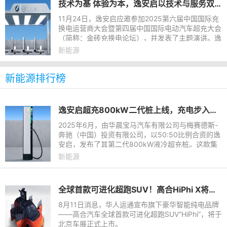
技术为基 体验为本，逸安启以技术与服务双轮驱动超充产业新生态
11月24日，逸安启应邀参加2025第六届中国国际充
换电运营商大会暨第四届中国国际电动汽车超充大会
（简称：金砖充换电论坛），并发表了主题演讲。逸
安启CEO师方从技术与服务两个核心点出发，阐述逸
新能源
安启打造高端超充用户
新能源排行榜
逸安启超充800kW二代桩上线，充电步入分钟级时代
2025年6月，由华晨宝马汽车有限公司与梅赛德斯-
奔驰（中国）投资有限公司，以50:50比例合资的逸
安启，发布了其第二代800kW液冷超充桩。这款集
大电流、高功率、宽温域、低噪音、易操作于一体的
新能源
新一代超充设备，不仅将
全球首款可进化超跑SUV！高合HiPhi X将上市：3.9s破百 能跑610km
8月11日消息，华人运通宣布旗下豪华智能纯电品牌
——高合汽车全球首款可进化超跑SUV“HiPhi”，将于
北京车展正式上市。