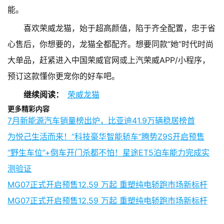
能。
喜欢荣威龙猫，始于超高颜值，陷于齐全配置，忠于省
心售后，你想要的，龙猫全都配齐。想要同款“她”时代时尚
大单品，赶紧进入中国荣威官网或上汽荣威APP/小程序，
预订这款懂你更宠你的好车吧。
继续阅读：
荣威龙猫
更多精彩内容
7月新能源汽车销量榜出炉，比亚迪41.9万辆稳居榜首
为悦己生活而来！“科技豪华智能轿车”腾势Z9S开启预售
“野生车位”+倒车开门杀都不怕！星途ET5泊车能力完成实
测验证
MG07正式开启预售12.59 万起 重塑纯电轿跑市场新标杆
MG07正式开启预售12.59 万起 重塑纯电轿跑市场新标杆