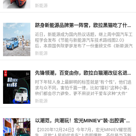
新能源
跻身新能源品牌第一阵营，欧拉黑猫吃了什么“螃蟹”？
近日，新能源成为国内热议话题，继上周中国汽车工
程学会发布《节能与新能源汽车技术路线图2.0》
后，本周国务院更是发布了一份重磅文件《新能源汽
车产业发展规划(2021-2035年)》，将新能源汽车产
新能源
业的份量拔高到了新的
先锋领潮，百变由你，欧拉白猫潮改征名进行时！
时下年轻人身上最鲜明的标签就是“有个性”，他们追
求与众不同，害怕千篇一律，比如“撞衫”这种小事，
他们都会尽力避免，更不用说对于爱车这种“大件”
了。现在的年轻人为了追求个性，总喜欢把自己的车
新能源
子改装的拉风
以潮范，共潮玩！宏光MINIEV“装·出腔调”活动重磅开启
【2020年12月24日】今年7月，宏光MINIEV耀世而
生。这款“人民的代步车”上市即爆款，不仅是当下新