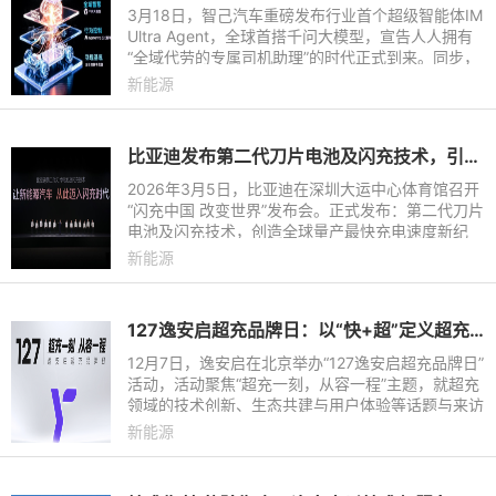
3月18日，智己汽车重磅发布行业首个超级智能体IM
Ultra Agent，全球首搭千问大模型，宣告人人拥有
“全域代劳的专属司机助理”的时代正式到来。同步，
智己汽车官宣，跨时代科技旗舰SUV——智己LS8，
新能源
将于3月26日正式开
比亚迪发布第二代刀片电池及闪充技术，引领新能源汽车迈入闪充时代
2026年3月5日，比亚迪在深圳大运中心体育馆召开
“闪充中国 改变世界”发布会。正式发布：第二代刀片
电池及闪充技术，创造全球量产最快充电速度新纪
录，从10%到70%，只用5分钟就能充好；从10%到
新能源
97%，只用9分钟就能充饱
127逸安启超充品牌日：以“快+超”定义超充新标准
12月7日，逸安启在北京举办“127逸安启超充品牌日”
活动，活动聚焦“超充一刻，从容一程”主题，就超充
领域的技术创新、生态共建与用户体验等话题与来访
嘉宾展开深入交流。活动恰逢逸安启品牌发布一周年
新能源
庆典，这既是