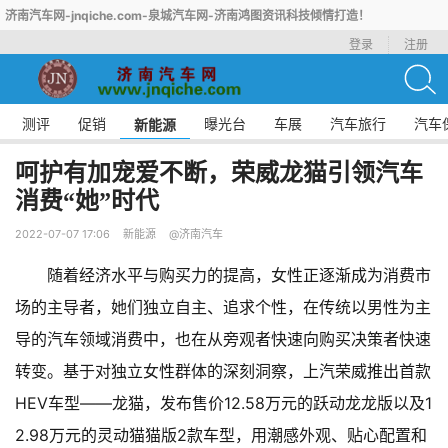
济南汽车网-jnqiche.com-泉城汽车网-济南鸿图资讯科技倾情打造！
登录
注册
测评
促销
曝光台
车展
汽车旅行
汽车
新能源
呵护有加宠爱不断，荣威龙猫引领汽车
消费“她”时代
2022-07-07 17:06
新能源
@济南汽车
随着经济水平与购买力的提高，女性正逐渐成为消费市
场的主导者，她们独立自主、追求个性，在传统以男性为主
导的汽车领域消费中，也在从旁观者快速向购买决策者快速
转变。基于对独立女性群体的深刻洞察，上汽荣威推出首款
HEV车型——龙猫，发布售价12.58万元的跃动龙龙版以及1
2.98万元的灵动猫猫版2款车型，用潮感外观、贴心配置和