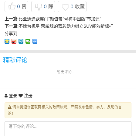
0
赞
0
踩
0
收藏
上一篇:
比亚迪造欧翼门“颜值帝”号称中国版“布加迪”
下一篇:
不愧为机皇 荣威鲸的蓝芯动力树立SUV能效新标杆
分享到
精彩评论
暂无评论...
登录
注册
请自觉遵守互联网相关的政策法规，严禁发布色情、暴力、反动的言
论！