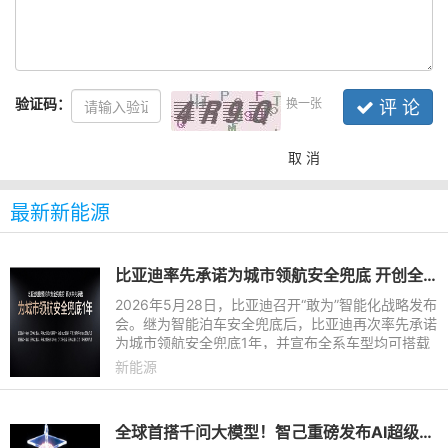
验证码：
换一张
评 论
取 消
最新新能源
比亚迪率先承诺为城市领航安全兜底 开创全民城市领航时代
2026年5月28日，比亚迪召开“敢为”智能化战略发布
会。继为智能泊车安全兜底后，比亚迪再次率先承诺
为城市领航安全兜底1年，并宣布全系车型均可搭载
天神之眼 B 辅助驾驶激光版，选装价格12000元，
新能源
开创全民城市领航时
全球首搭千问大模型！智己重磅发布AI超级智能体，智己LS8即将开启预售