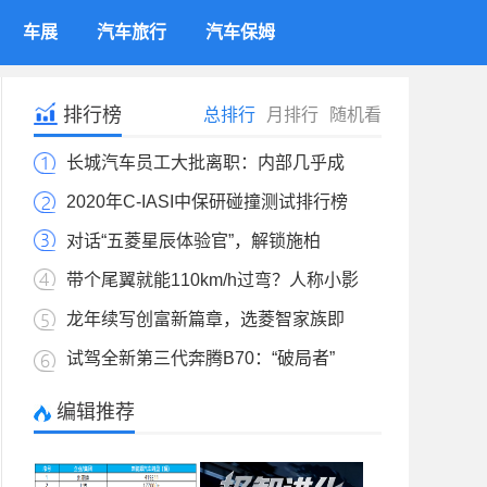
车展
汽车旅行
汽车保姆
排行榜
总排行
月排行
随机看
长城汽车员工大批离职：内部几乎成
2020年C-IASI中保研碰撞测试排行榜
对话“五菱星辰体验官”，解锁施柏
带个尾翼就能110km/h过弯？人称小影
龙年续写创富新篇章，选菱智家族即
试驾全新第三代奔腾B70：“破局者”
编辑推荐