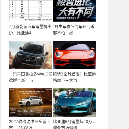
7月新能源汽车销量榜出
“野生车位”+倒车开门杀
炉，比亚迪4
都不怕！星
一汽丰田普拉多WALD沃
腾势Z全球首发！比亚迪
德版全新上市
携旗下三大汽
2027款格瑞维亚全新上
比亚迪6月销量超40万，
市！ 23.68万
海外市场迎爆