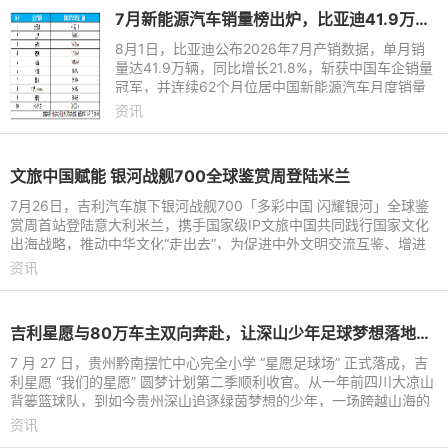
7月新能源汽车销量榜出炉，比亚迪41.9万辆稳居榜首
8月1日，比亚迪公布2026年7月产销数据，单月销
量达41.9万辆，同比增长21.8%，斩获中国车企销量
冠军，并连续62个月位居中国新能源汽车月度销量
首位。这份强劲表现延续至下半年，继2026年上半
资讯
年以180.9万辆稳居中国新能
文旅中国赋能 银河战舰700全球鉴赏周登陆米兰
7月26日，吉利汽车旗下银河战舰700「多彩中国 闪耀银河」全球鉴
赏周首站登陆意大利米兰，携手国家级IP文旅中国共同践行国家文化
出海战略，推动中华文化“走出去”，为促进中外文明交流互鉴、增进
国际文化交流搭建起全
资讯
吉利星愿与80万车主双向奔赴，让深山少年足球梦想落地生根
7 月 27 日，贵州黔南摆忙中心完全小学 “星愿足球场” 正式落成，吉
利星愿 “我们的星愿” 圆梦计划第二季顺利收官。从一年前四川大凉山
背篓篮球队，到如今贵州深山追逐绿茵梦想的少年，一场跨越山海的
公益接力持续
资讯