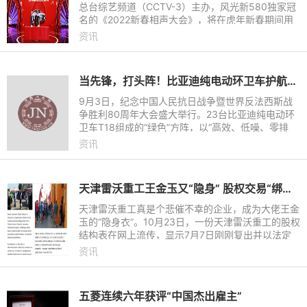
总台综艺频道（CCTV-3）主办，风光新580独家冠
名的《2022新春相声大会》，将在虎年新春期间用
欢声笑语精彩开年，大年初一到初六每晚18：30-1
资讯
9:30准时为全国人民带来多
当先锋，打头阵！比亚迪纯电动环卫车护航九三阅兵
9月3日，纪念中国人民抗日战争暨世界反法西斯战
争胜利80周年大会盛大举行。23台比亚迪纯电动环
卫车T18组成的“绿色”方阵，以“高效、低噪、零排
放”的卓越表现，完成正式受阅方阵前的路面环卫保
资讯
障任务，为阅兵仪式营
天津雷沃重工王金玉又“隐身” 股权交易“绑架”国投基金
天津雷沃重工真是个悲催不幸的企业，成为大佬王金
玉的“隐身衣”。10月23日，一份天津雷沃重工的股权
结构表在网上流传，显示7月7日刚刚复出并以法定
代表人身份掌权天津雷沃的王金玉，又交出雷沃控股
资讯
权。
五菱连续六年获评“中国杰出雇主”