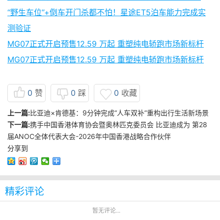
“野生车位”+倒车开门杀都不怕！星途ET5泊车能力完成实
测验证
MG07正式开启预售12.59 万起 重塑纯电轿跑市场新标杆
MG07正式开启预售12.59 万起 重塑纯电轿跑市场新标杆
0
赞
0
踩
0
收藏
上一篇:
比亚迪×肯德基：9分钟完成“人车双补”重构出行生活新场景
下一篇:
携手中国香港体育协会暨奥林匹克委员会 比亚迪成为 第28
届ANOC全体代表大会-2026年中国香港战略合作伙伴
分享到
精彩评论
暂无评论...