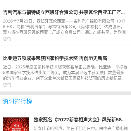
吉利汽车与福特成立西班牙合资公司 共享瓦伦西亚工厂产能进行本地化生产
2026年7月23日，西班牙瓦伦西亚——吉利汽车控股有限公司（017
5.HK，简称“吉利汽车”）与福特汽车公司（简称“福特”）达成协议，
双方将在西班牙瓦伦西亚工厂成立合资公司，通过产能共享，为欧洲
市场打造吉利及福特
资讯
比亚迪五项成果荣获国家科学技术奖 再创历史新高
近日，2025年度国家科学技术奖获奖名单正式揭晓，比亚迪一举摘得
5项国家科学技术进步奖二等奖，成为本届评选中获奖项目数量最多
的汽车行业企业，创下企业单次斩获国家级科技奖项的历史新纪录。
目前比亚迪已全面贯通新
资讯
资讯排行榜
独家冠名《2022新春相声大会》风光新580虎年送来欢乐盛宴
新春佳节听相声，笑在千门万户中。由中央广播电视