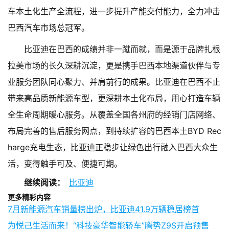
车本土化生产全流程，进一步提升产能交付能力，全力冲击
巴西汽车市场总冠军。
比亚迪在巴西的成绩并非一蹴而就，而是源于品牌扎根
拉美市场的长久深耕沉淀，更是携手巴西本地渠道伙伴与专
业服务团队同心聚力、并肩前行的成果。比亚迪在巴西不止
带来高品质新能源车型，更深耕本土化布局，用心打造车辆
全生命周期暖心服务。从覆盖全国各州府的经销门店网络、
布局完善的售后服务网点，到持续扩容的巴西本土BYD Rec
harge充电生态，比亚迪正稳步让绿色出行融入巴西大众生
活，变得触手可及、便捷可期。
继续阅读：
比亚迪
更多精彩内容
7月新能源汽车销量榜出炉，比亚迪41.9万辆稳居榜首
为悦己生活而来！“科技豪华智能轿车”腾势Z9S开启预售