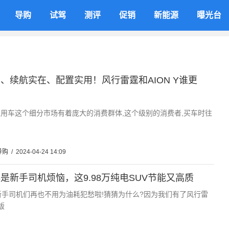
导购
试驾
测评
促销
新能源
曝光台
、续航实在、配置实用！风行雷霆和AION Y谁更
家用车这个细分市场有着庞大的消费群体,这个级别的消费者,买车时往
导购
/
2024-04-24 14:09
是新手司机烦恼，这9.98万纯电SUV节能又高质
新手司机们再也不用为油耗犯愁啦!猜猜为什么?因为我们有了风行雷
版