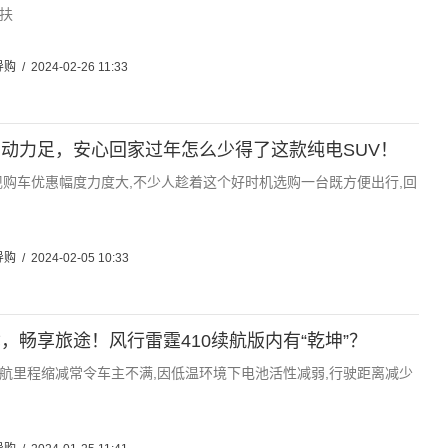
扶
导购
/
2024-02-26 11:33
动力足，安心回家过年怎么少得了这款纯电SUV！
现购车优惠幅度力度大,不少人趁着这个好时机选购一台既方便出行,回
导购
/
2024-02-05 10:33
，畅享旅途！风行雷霆410续航版内有“乾坤”？
航里程缩减常令车主不满,因低温环境下电池活性减弱,行驶距离减少