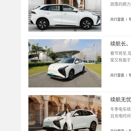
政策的鼎力
风行雷霆
/
续航长、
春节将至,
家又有面子
风行雷霆
/
续航无忧
冬季电车续
且充电时间