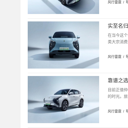
风行雷霆
/
实至名归
在当今这个
类大宗消费
风行雷霆
/
靠谱之选
目前正值仲
的时光。旅
风行雷霆
/