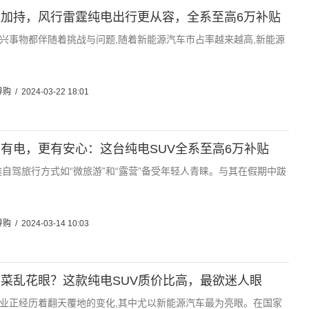
加持，风行雷霆纯电出行更从容，全系至高6万补贴
兴事物都伴随着挑战与问题,随着新能源汽车市占率越来越高,新能源
导购
/
2024-03-22 18:01
有电，更有安心：这台纯电SUV全系至高6万补贴
途自驾旅行方式如“微旅游”和“露营”备受年轻人青睐。与其在假期中跋
导购
/
2024-03-14 10:03
菜乱花眼？这款纯电SUV质价比高，最欲迷人眼
业正经历着翻天覆地的变化,其中尤以新能源汽车最为亮眼。在国家