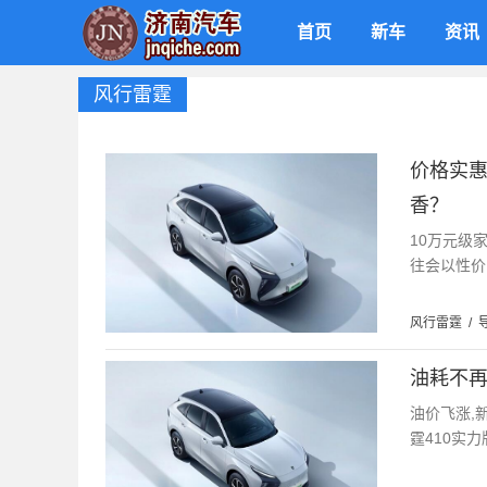
首页
新车
资讯
风行雷霆
价格实惠
香？
10万元级
往会以性价
风行雷霆
/
油耗不再
油价飞涨,
霆410实力