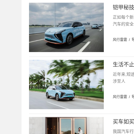
铠甲秘技
正如每个新
汽车的安全
风行雷霆
/
生活不止
近年来,短
涉至人
风行雷霆
/
买车如买
我国汽车行