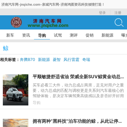
济南汽车网-jnqiche.com-泉城汽车网-济南鸿图资讯科技倾情打造！
登录
注册
新车
资讯
试驾
测评
促销
新能源
曝
导购
鲸
相关标签：
奔腾B70
新能源
菱智
风行雷霆
奇瑞
平顺敏捷舒适省油 荣威全新SUV鲸黄金动总实力解密
买车必看三大件，动力总成占两席，足见对用户之重
要，动力总成的匹配与调校更是关系到汽车最核心的
驾驶体验，是决定车辆驾乘高级感以及是否好开好用
的关键。纵观当前车市，最优选非AT变速箱莫属，
导购
而AT变速箱中又以8A
拥有两种“黑科技”泊车功能的鲸，从此让停车不再成为难题