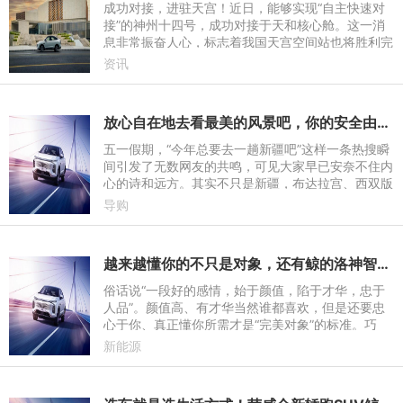
成功对接，进驻天宫！近日，能够实现“自主快速对
接”的神州十四号，成功对接于天和核心舱。这一消
息非常振奋人心，标志着我国天宫空间站也将胜利完
成组装建造。其实，能够完成“自主精准对接”的不只
资讯
有神州十四，还
放心自在地去看最美的风景吧，你的安全由鲸来守护
五一假期，“今年总要去一趟新疆吧”这样一条热搜瞬
间引发了无数网友的共鸣，可见大家早已安奈不住内
心的诗和远方。其实不只是新疆，布达拉宫、西双版
纳、潮汕顺德、呼伦贝尔……虽不能至，心向往之。
导购
不久的未来，我
越来越懂你的不只是对象，还有鲸的洛神智能座舱
俗话说“一段好的感情，始于颜值，陷于才华，忠于
人品”。颜值高、有才华当然谁都喜欢，但是还要忠
心于你、真正懂你所需才是“完美对象”的标准。巧
了，鲸正是这样一个有颜有才、对你知冷知暖、耐心
新能源
周到的“高质量对