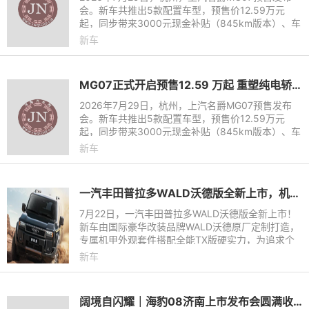
会。新车共推出5款配置车型，预售价12.59万元
起，同步带来3000元现金补贴（845km版本）、车
漆配色免费选、高阶辅助驾驶免费送等诸多小订权
新车
益。845km续航、宁德时代电池、8
MG07正式开启预售12.59 万起 重塑纯电轿跑市场新标杆
2026年7月29日，杭州，上汽名爵MG07预售发布
会。新车共推出5款配置车型，预售价12.59万元
起，同步带来3000元现金补贴（845km版本）、车
漆配色免费选、高阶辅助驾驶免费送等诸多小订权
新车
益。845km续航、宁德时代电池、8
一汽丰田普拉多WALD沃德版全新上市，机甲风格，硬核来袭！
7月22日，一汽丰田普拉多WALD沃德版全新上市！
新车由国际豪华改装品牌WALD沃德原厂定制打造，
专属机甲外观套件搭配全能TX版硬实力，为追求个
性的玩家带来官方定制硬派越野新选择，官方指导价
新车
499800元，限时焕新价449
阔境自闪耀｜海豹08济南上市发布会圆满收官