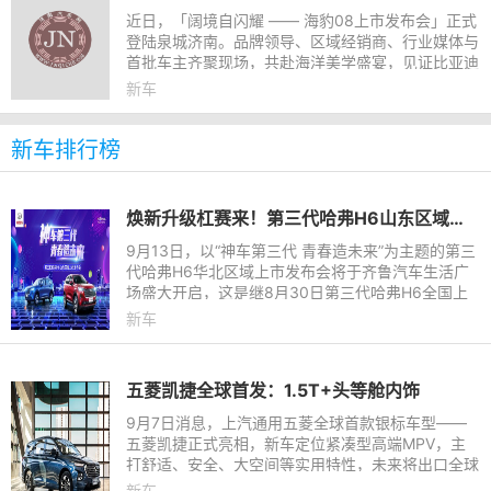
近日，「阔境自闪耀 —— 海豹08上市发布会」正式
登陆泉城济南。品牌领导、区域经销商、行业媒体与
首批车主齐聚现场，共赴海洋美学盛宴，见证比亚迪
海豹08携全系硬核配置亮相当地市场，以舒奢空
新车
间、强悍性能、前沿科
新车排行榜
焕新升级杠赛来！第三代哈弗H6山东区域即将上市
9月13日，以“神车第三代 青春造未来”为主题的第三
代哈弗H6华北区域上市发布会将于齐鲁汽车生活广
场盛大开启，这是继8月30日第三代哈弗H6全国上
市发布后首场华北区域上市活动，为了满足各位粉丝
新车
的热情期待，活动除上
五菱凯捷全球首发：1.5T+头等舱内饰
9月7日消息，上汽通用五菱全球首款银标车型——
五菱凯捷正式亮相，新车定位紧凑型高端MPV，主
打舒适、安全、大空间等实用特性，未来将出口全球
其他市场。作为银标首款旗舰车型，五菱凯捷采用颠
新车