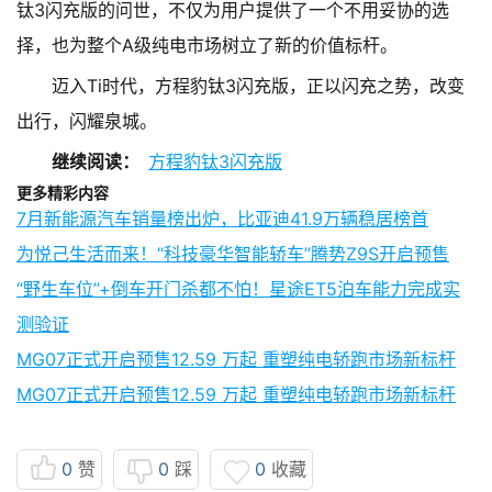
钛3闪充版的问世，不仅为用户提供了一个不用妥协的选
择，也为整个A级纯电市场树立了新的价值标杆。
迈入Ti时代，方程豹钛3闪充版，正以闪充之势，改变
出行，闪耀泉城。
继续阅读：
方程豹钛3闪充版
更多精彩内容
7月新能源汽车销量榜出炉，比亚迪41.9万辆稳居榜首
为悦己生活而来！“科技豪华智能轿车”腾势Z9S开启预售
“野生车位”+倒车开门杀都不怕！星途ET5泊车能力完成实
测验证
MG07正式开启预售12.59 万起 重塑纯电轿跑市场新标杆
MG07正式开启预售12.59 万起 重塑纯电轿跑市场新标杆
0
赞
0
踩
0
收藏