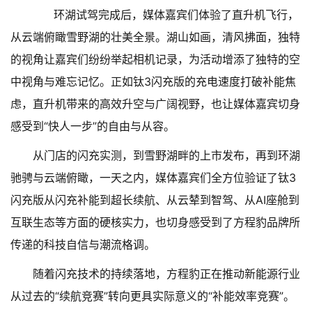
环湖试驾完成后，媒体嘉宾们体验了直升机飞行，
从云端俯瞰雪野湖的壮美全景。湖山如画，清风拂面，独特
的视角让嘉宾们纷纷举起相机记录，为活动增添了独特的空
中视角与难忘记忆。正如钛3闪充版的充电速度打破补能焦
虑，直升机带来的高效升空与广阔视野，也让媒体嘉宾切身
感受到“快人一步”的自由与从容。
从门店的闪充实测，到雪野湖畔的上市发布，再到环湖
驰骋与云端俯瞰，一天之内，媒体嘉宾们全方位验证了钛3
闪充版从闪充补能到超长续航、从云辇到智驾、从AI座舱到
互联生态等方面的硬核实力，也切身感受到了方程豹品牌所
传递的科技自信与潮流格调。
随着闪充技术的持续落地，方程豹正在推动新能源行业
从过去的“续航竞赛”转向更具实际意义的“补能效率竞赛”。