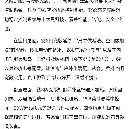
之眼B辅助驾驶激光版）、主动预瞄+云辇-C智能阻尼车身
控制系统，以及iTAC智能扭矩控制系统、TSC高速爆胎辅
助稳定控制系统等十大黑科技，覆盖性能、智能、安全全维
度。
在空间层面，钛3闪充版延续了“尺寸做减法、空间做加
法”的理念。151L电动前备箱、28L车尾“小书包” 以及车内
多功能灵动岛、压缩机冷暖冰箱（零下6℃至50℃）、6k
W对外放电等配置，让储物与户外生活更加从容。后排空间
宽敞实用，真正做到了“城市好开、满载不挤”。
配置层面，钛3闪充版标配前排座椅通风加热、方向盘
加热、双层隔音玻璃、后排隐私玻璃、15.6英寸悬浮中控
屏、50W无线快充等舒适与科技配置。四驱版更升级了副
驾座椅记忆与腿托、帝瓦雷14扬声器音响、压缩机冰箱等越
级装备。