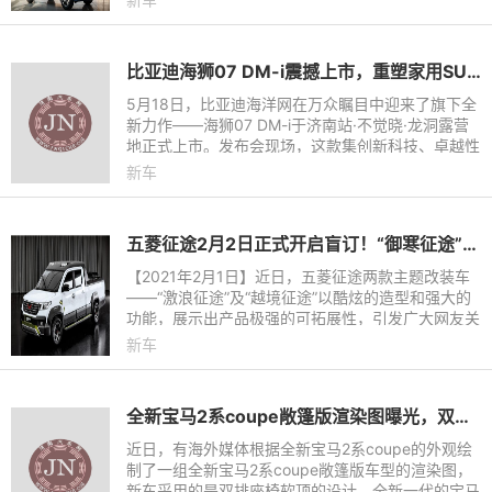
覆性的内外设计，宽大的
比亚迪海狮07 DM-i震撼上市，重塑家用SUV新格局
5月18日，比亚迪海洋网在万众瞩目中迎来了旗下全
新力作——海狮07 DM-i于济南站·不觉晓·龙洞露营
地正式上市。发布会现场，这款集创新科技、卓越性
能与时尚设计于一身的中大型混动SUV首次公开亮
新车
相，瞬间成为全场焦点
五菱征途2月2日正式开启盲订！“御寒征途”潮改版来袭
【2021年2月1日】近日，五菱征途两款主题改装车
——“激浪征途”及“越境征途”以酷炫的造型和强大的
功能，展示出产品极强的可拓展性，引发广大网友关
注。今日，五菱汽车又带来了一款五菱征途雪地版
新车
“御寒征途”，针
全新宝马2系coupe敞篷版渲染图曝光，双排座椅软顶设计
近日，有海外媒体根据全新宝马2系coupe的外观绘
制了一组全新宝马2系coupe敞篷版车型的渲染图，
新车采用的是双排座椅软顶的设计。全新一代的宝马