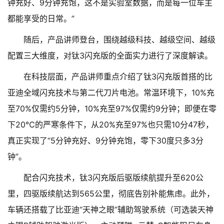
钟充好、9分钟充饱，这不是实验室数据，而是每一位车主
都能享受的日常。”
随后，产品讲师登台，围绕越级科技、越级空间、越级
配置三大维度，对钛3闪充版的全面实力进行了深度解读。
在科技层面，产品讲师重点介绍了钛3闪充版首搭的比
亚迪全域闪充技术与第二代刀片电池。常温环境下，10%充
至70%仅需约5分钟，10%充至97%仅需约9分钟；即便在零
下20℃的严寒条件下，从20%充至97%也只需10分47秒，
真正实现了“5分钟充好、9分钟充饱，零下30度只多3分
钟”。
配合闪充技术，钛3闪充版后驱版续航提升至620公
里，四驱版续航达到565公里，彻底告别补能焦虑。此外，
车辆还搭载了比亚迪“天神之眼”辅助驾驶系统（可选装天神