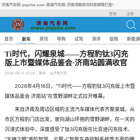
济南汽车网-jnqiche.com-泉城汽车网-济南鸿图资讯科技倾情打造！
登录
注册
首页
资讯
导购
试驾
测评
促销
新能源
新车
Ti时代，闪耀泉城——方程豹钛3闪充
版上市暨媒体品鉴会·济南站圆满收官
2026-04-17 20:28
新车
@济南汽车
2026年4月16日，“Ti时代——方程豹钛3闪充版上市暨
媒体品鉴会·济南站”在雪野湖畔正式拉开帷幕。
来自济南及周边区域的主流汽车媒体代表齐聚泉城，从
市区方程豹门店出发，驶向湖山环抱的雪野湖畔，在一天的
沉浸式体验中，深度感受了钛3闪充版在比亚迪闪充技术、
“天神之眼”高阶智驾、云辇-C智能车身控制系统等方面的硬