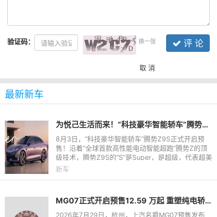
验证码：
换一张
评 论
取 消
最新新车
为悦己生活而来！“科技豪华智能轿车”腾势Z9S开启预售
8月3日，“科技豪华智能轿车”腾势Z9S正式开启预
售！沿着“全球首款高性能电动智能超跑”腾势Z的顶
级技术，腾势Z9S的“S”是Super，是超级，代表超美
颜值、超长续航、超强驾控和超级智能，为悦己生活
新车
而来。它拥有十大
MG07正式开启预售12.59 万起 重塑纯电轿跑市场新标杆
2026年7月29日，杭州，上汽名爵MG07预售发布