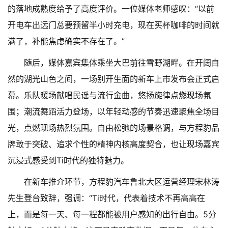
的落地成熟度给予了高度评价。一位媒体老师感叹：“以前
开电车出远门总要预留半小时充电，现在买杯咖啡的时间就
满了，补能焦虑确实不存在了。”
随后，媒体嘉宾集体乘坐大巴前往雪野湖畔。在开阔自
然的湖光山色之间，一场别开生面的新车上市发布会正式启
幕。乐队暖场献唱民谣与流行金曲，悠扬旋律点燃现场氛
围；潮流舞蹈活力登场，以年轻动感的节奏迅速聚焦全场目
光，点燃现场热烈氛围。自由松弛的场景格调，与方程豹品
牌敢于突破、追求个性的精神内核高度契合，也让现场嘉宾
沉浸式感受到Ti时代的独特魅力。
在新车推介环节，方程豹汽车鲁北大区运营经理宋林涛
先生登台致辞，强调：“Ti时代，代表着技术不再高高在
上，而是每一天、每一程都能被用户感知的出行自由。5分