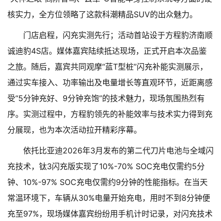
核实力，全方位领略了这款科潮精品SUV的出众魅力。
门店启程，闪充实测先行；活动首站设于方程豹济南顺
诚迪豹4S店。媒体嘉宾陆续抵达现场，正式开启本次品鉴
之旅。随后，嘉宾共同观摩“蓝T型桩”闪充补能实测展示，
通过实车接入、功率输出及电量增长等直观环节，近距离感
受“5分钟充好、9分钟充饱”的技术魅力，现场氛围热烈有
序。实测过程中，方程豹领先的补能效率与技术实力得到充
分展现，也为本次活动拉开精彩序幕。
依托比亚迪2026年3月发布的第二代刀片电池与全域闪
充技术，钛3闪充版实现了10%-70% SOC充电仅需约5分
钟、10%-97% SOC充电仅需约9分钟的性能指标。在当天
常温环境下，车辆从30%电量开始充电，用时不到8分钟便
充至97%，现场媒体嘉宾纷纷用手机计时记录，对闪充技术