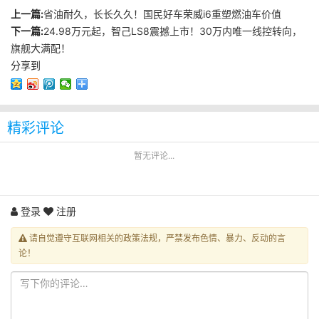
上一篇:
省油耐久，长长久久！国民好车荣威i6重塑燃油车价值
下一篇:
24.98万元起，智己LS8震撼上市！30万内唯一线控转向，
旗舰大满配！
分享到
精彩评论
暂无评论...
登录
注册
请自觉遵守互联网相关的政策法规，严禁发布色情、暴力、反动的言
论！