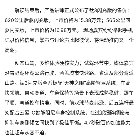
解读结束后，产品讲师正式公布了钛3闪充版的售价：
620公里后驱闪充版，上市价格为15.38万元；565公里四
驱闪充版，上市价格为16.98万元。 现场嘉宾纷纷举起手机
记录价格信息，掌声与讨论声此起彼伏，将活动推向又一个
高潮。
动态试驾，多维体验硬核实力；试驾环节中，媒体嘉宾
沿雪野湖环湖公路行驶，涵盖城市快速路、省道及部分弯道
山路。钛3闪充版全系标配“天神之眼”高阶智驾系统，在高
快领航、自动变道、车道保持等场景下表现成熟稳健，跟车
平顺、弯道控车精准。同时，前双球节麦弗逊、后五连杆悬
架配合云辇-C智能阻尼车身控制系统，在过滤细碎颠簸与
抑制车身侧倾之间找到了极佳平衡。4.7秒破百的加速能力
也让超车从容不迫。