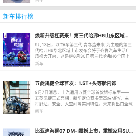
间、强悍性能、前沿科
新车排行榜
焕新升级杠赛来！第三代哈弗H6山东区域即将上市
9月13日，以“神车第三代 青春造未来”为主题的第三
代哈弗H6华北区域上市发布会将于齐鲁汽车生活广
场盛大开启，这是继8月30日第三代哈弗H6全国上
市发布后首场华北区域上市活动，为了满足各位粉丝
新车
的热情期待，活动除上
五菱凯捷全球首发：1.5T+头等舱内饰
9月7日消息，上汽通用五菱全球首款银标车型——
五菱凯捷正式亮相，新车定位紧凑型高端MPV，主
打舒适、安全、大空间等实用特性，未来将出口全球
其他市场。作为银标首款旗舰车型，五菱凯捷采用颠
新车
覆性的内外设计，宽大的
比亚迪海狮07 DM-i震撼上市，重塑家用SUV新格局