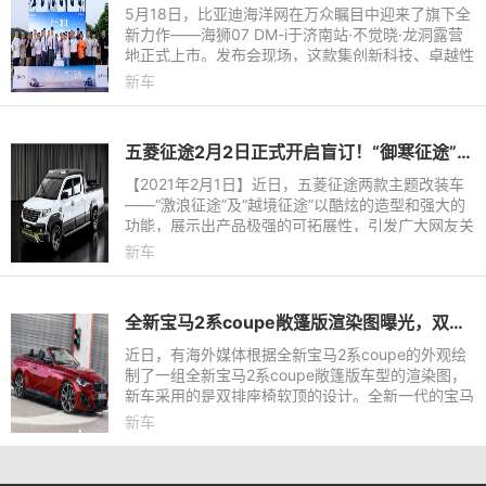
5月18日，比亚迪海洋网在万众瞩目中迎来了旗下全
新力作——海狮07 DM-i于济南站·不觉晓·龙洞露营
地正式上市。发布会现场，这款集创新科技、卓越性
能与时尚设计于一身的中大型混动SUV首次公开亮
新车
相，瞬间成为全场焦点
五菱征途2月2日正式开启盲订！“御寒征途”潮改版来袭
【2021年2月1日】近日，五菱征途两款主题改装车
——“激浪征途”及“越境征途”以酷炫的造型和强大的
功能，展示出产品极强的可拓展性，引发广大网友关
注。今日，五菱汽车又带来了一款五菱征途雪地版
新车
“御寒征途”，针
全新宝马2系coupe敞篷版渲染图曝光，双排座椅软顶设计
近日，有海外媒体根据全新宝马2系coupe的外观绘
制了一组全新宝马2系coupe敞篷版车型的渲染图，
新车采用的是双排座椅软顶的设计。全新一代的宝马
2系的外观风格大幅调整，内饰也采用了全新家族化
新车
的设计，它的敞篷版车型