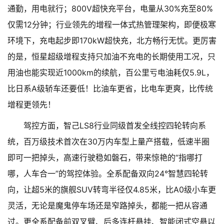
通勤，用电就行；800V超快充平台，电量从30%充至80%
仅需12分钟；行业领先的增程一体式热管理架构，即便极寒
环境下，充电起步即170kW超快充，北方畅行无忧。更厉害
的是，恒星超级增程支持只加油不充电的长期使用工况，只
用油也能实现近1000km的续航，百公里亏电油耗仅5.9L，
比日系A级轿车还要低！比油车更省，比电车更爽，比传统
增程更领先！
驾控方面，智己LS8行业同级首发全线控四轮转向系
统，百万级技术首次在30万内车型上量产搭载，低速半圈
即可一把掉头，高速行驶稳如磐石，带来惊艳的“指哪打
哪，人车合一”的驾控体验。全系配备双向24°智慧四轮转
向，让超5米的旗舰SUV转弯半径仅4.85米，比A0级小车更
灵活，无论是魔鬼停车场还是窄路掉头，都能一把从容通
过。更全系配备前双叉臂、后多连杆悬挂、智能闭式空悬以