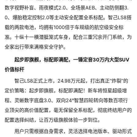
数字视野补盲、雨夜模式2.0、全场景AEB、主动防侧翻3.
0、爆胎稳定控制2.0等主动安全配置全系标配。智己LS8搭
载的两款电池，均拥有1000倍于车规级的航空级安全标
准。十纵十一横潜艇笼式车身，配合三重冗余开门系统，为
全家出行带来满格安全守护。
起步即旗舰，标配即满配，一锤定音30万内大型SUV
价值标杆
智己LS8正式上市，24.98万元起，打出真正“炸裂”的
定价策略：起步即旗舰，标配即满配！新车将恒星超级增
程、灵蜥数字底盘3.0、双向24°智慧四轮转向等数百项行
业顶尖的高价值配置，毫无保留全系标配，彻底终结用户的
配置选择纠结，让百万级旗舰体验一步到位。
用户只需根据自身需求，灵活选择电池版本、驱动形式