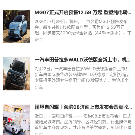
MG07正式开启预售12.59 万起 重塑纯电轿跑市场新标杆
2026年7月29日，杭州，上汽名爵MG07预售发布
会。新车共推出5款配置车型，预售价12.59万元
起，同步带来3000元现金补贴（845km版本）、车
漆配色免费选、高阶辅助驾驶免费送等诸多小订权
新车
益。845km续航、宁德时代电池、8
一汽丰田普拉多WALD沃德版全新上市，机甲风格，硬核来袭！
7月22日，一汽丰田普拉多WALD沃德版全新上市！
新车由国际豪华改装品牌WALD沃德原厂定制打造，
专属机甲外观套件搭配全能TX版硬实力，为追求个
性的玩家带来官方定制硬派越野新选择，官方指导价
新车
499800元，限时焕新价449
阔境自闪耀｜海豹08济南上市发布会圆满收官
近日，「阔境自闪耀 —— 海豹08上市发布会」正式
登陆泉城济南。品牌领导、区域经销商、行业媒体与
首批车主齐聚现场，共赴海洋美学盛宴，见证比亚迪
海豹08携全系硬核配置亮相当地市场，以舒奢空
新车