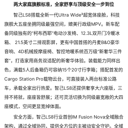
两大家庭旗舰标准，全家舒享与顶级安全一步到位
智己LS8搭载全新一代Ultra Wide³超宽体座舱，科技
旗舰大五座坐拥同级最强空间，媲美行政级MPV。新车配
备同级独有的“柯布西耶”电动沙发椅、12.3L双开门冷暖冰
箱、 21.5英寸二排观影屏，更有中国首搭的丹麦B&O豪华
音响、4D机械按摩座椅、智控地暖系统百万级“新奢华三件
套”，打造家用商务双适配的新奢华体验。装载能力同样出
色，满载5人后备箱仍可容纳15个20寸行李箱；搭配首发的
Cargo Station Pro载物云台，可直接装入两台标准公路
车，承载全家出行热爱。智己LS8还提供奢享大六座版，三
排不将就，座座皆舒展；还可灵活切换为同级最宽敞的大四
座模式，空间更显宽绰体面。
安全方面，智己LS8行业首创IM Fusion Nova全域融合
架构，通过全域协同，提供全方位的主被动安全守护。全域