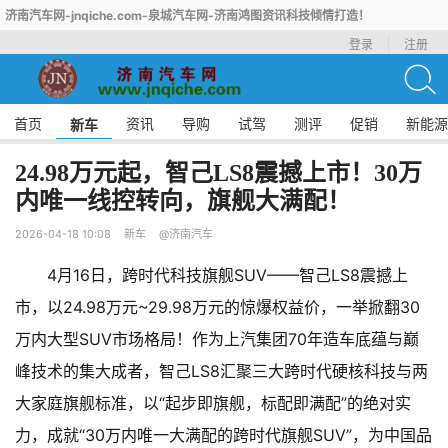
济南汽车网-jnqiche.com-泉城汽车网-济南鸿图资讯科技倾情打造！
登录
注册
首页
资讯
导购
试驾
测评
促销
新能源
新车
24.98万元起，智己LS8震撼上市！30万
内唯一线控转向，旗舰大满配！
2026-04-18 10:08
新车
@济南汽车
4月16日，跨时代科技旗舰SUV——智己LS8震撼上
市，以24.98万元~29.98万元的惊爆权益价，一举掀翻30
万内大型SUV市场格局！作为上汽集团70年造车底蕴与巅
峰技术的集大成者，智己LS8汇聚三大跨时代硬核科技与两
大家庭旗舰标准，以“起步即旗舰，标配即满配”的绝对实
力，成就“30万内唯一大满配的跨时代旗舰SUV”，为中国品