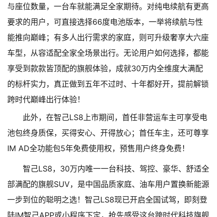
与座位数量，一台车就能满足全家期待。对纯电续航有更高
要求的用户，可直接选择66度电池版本，一举将续航与性
能推向巅峰；有多人出行需求的家庭，则可升级奢享大六座
车型，从容适配全家全场景出行。无论用户如何选择，都能
享受到款款皆顶配的旗舰体验，成就30万内全维度大满配
的标杆实力，真正做到五年不过时、十年都好开，提前解锁
跨时代巅峰出行体验！
此外，在智己LS8上市期间，首任非营运车主可享受电
池包终身质保，买得安心、开得放心；首任车主，还可尊享
IM AD全功能包5年免费使用权，预售用户终身免费！
智己LS8，30万内唯一一台科技、驾控、豪华、舒适全
部满配的旗舰SUV，是中国品质家庭、油车用户置换新能源
一步到位的聪明之选！智己LS8现已开启全国试驾，即刻登
陆IM智己APP或小程序下定，抢先感受这台跨时代科技旗舰