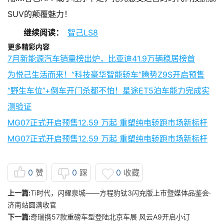
SUV的颠覆魅力！
继续阅读：
智己LS8
更多精彩内容
7月新能源汽车销量榜出炉，比亚迪41.9万辆稳居榜首
为悦己生活而来！“科技豪华智能轿车”腾势Z9S开启预售
“野生车位”+倒车开门杀都不怕！星途ET5泊车能力完成实
测验证
MG07正式开启预售12.59 万起 重塑纯电轿跑市场新标杆
MG07正式开启预售12.59 万起 重塑纯电轿跑市场新标杆
0
赞
0
踩
0
收藏
上一篇:
Ti时代，闪耀泉城——方程豹钛3闪充版上市暨媒体品鉴会·
济南站圆满收官
下一篇:
奇瑞携57款重磅车型登陆北京车展 风云A9开启小订