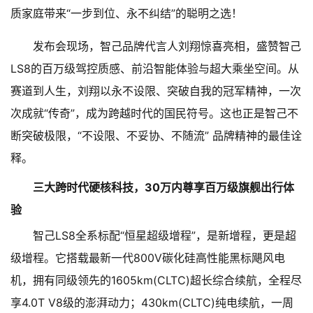
质家庭带来“一步到位、永不纠结”的聪明之选！
发布会现场，智己品牌代言人刘翔惊喜亮相，盛赞智己
LS8的百万级驾控质感、前沿智能体验与超大乘坐空间。从
赛道到人生，刘翔以永不设限、突破自我的冠军精神，一次
次成就“传奇”，成为跨越时代的国民符号。这也正是智己不
断突破极限，“不设限、不妥协、不随流” 品牌精神的最佳诠
释。
三大跨时代硬核科技，30万内尊享百万级旗舰出行体
验
智己LS8全系标配“恒星超级增程”，是新增程，更是超
级增程。它搭载最新一代800V碳化硅高性能黑标飓风电
机，拥有同级领先的1605km(CLTC)超长综合续航，全程尽
享4.0T V8级的澎湃动力；430km(CLTC)纯电续航，一周