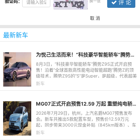
验证码：
换一张
评 论
取 消
最新新车
为悦己生活而来！“科技豪华智能轿车”腾势Z9S开启预售
8月3日，“科技豪华智能轿车”腾势Z9S正式开启预
售！沿着“全球首款高性能电动智能超跑”腾势Z的顶
级技术，腾势Z9S的“S”是Super，是超级，代表超美
颜值、超长续航、超强驾控和超级智能，为悦己生活
新车
而来。它拥有十大
MG07正式开启预售12.59 万起 重塑纯电轿跑市场新标杆
2026年7月29日，杭州，上汽名爵MG07预售发布
会。新车共推出5款配置车型，预售价12.59万元
起，同步带来3000元现金补贴（845km版本）、车
漆配色免费选、高阶辅助驾驶免费送等诸多小订权
新车
益。845km续航、宁德时代电池、8