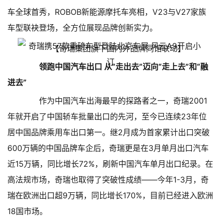
车全球首秀，ROBOB新能源摩托车亮相，V23与V27家族
车型联袂登场，全方位展现品牌创新实力。
【奇瑞集团旗下国内外品牌同馆联动】
领跑中国汽车出口 从“走出去”迈向“走上去”和“融
进去”
作为中国汽车出海最早的探路者之一，奇瑞2001
年就开启了中国轿车批量出口的先河，至今已连续23年位
居中国品牌乘用车出口第一。继2月成为首家累计出口突破
600万辆的中国品牌车企后，奇瑞更是在3月单月出口汽车
近15万辆，同比增长72%，刷新中国汽车单月出口纪录。在
高法规市场，奇瑞也取得了突破性成绩——今年1-3月，奇
瑞在欧洲出口超9万辆，同比增长170%，目前已经进入欧洲
18国市场。