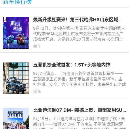
新车排行榜
焕新升级杠赛来！第三代哈弗H6山东区域即将上市
9月13日，以“神车第三代 青春造未来”为主题的第三
代哈弗H6华北区域上市发布会将于齐鲁汽车生活广
场盛大开启，这是继8月30日第三代哈弗H6全国上
市发布后首场华北区域上市活动，为了满足各位粉丝
新车
的热情期待，活动除上
五菱凯捷全球首发：1.5T+头等舱内饰
9月7日消息，上汽通用五菱全球首款银标车型——
五菱凯捷正式亮相，新车定位紧凑型高端MPV，主
打舒适、安全、大空间等实用特性，未来将出口全球
其他市场。作为银标首款旗舰车型，五菱凯捷采用颠
新车
覆性的内外设计，宽大的
比亚迪海狮07 DM-i震撼上市，重塑家用SUV新格局
5月18日，比亚迪海洋网在万众瞩目中迎来了旗下全
新力作——海狮07 DM-i于济南站·不觉晓·龙洞露营