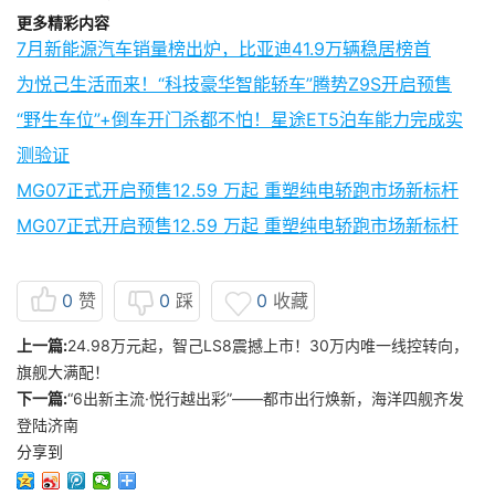
更多精彩内容
7月新能源汽车销量榜出炉，比亚迪41.9万辆稳居榜首
为悦己生活而来！“科技豪华智能轿车”腾势Z9S开启预售
“野生车位”+倒车开门杀都不怕！星途ET5泊车能力完成实
测验证
MG07正式开启预售12.59 万起 重塑纯电轿跑市场新标杆
MG07正式开启预售12.59 万起 重塑纯电轿跑市场新标杆
0
赞
0
踩
0
收藏
上一篇:
24.98万元起，智己LS8震撼上市！30万内唯一线控转向，
旗舰大满配！
下一篇:
“6出新主流·悦行越出彩”——都市出行焕新，海洋四舰齐发
登陆济南
分享到