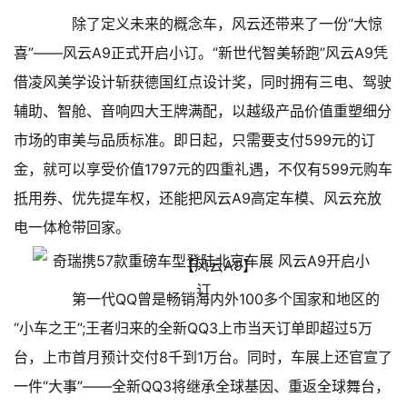
除了定义未来的概念车，风云还带来了一份“大惊
喜”——风云A9正式开启小订。“新世代智美轿跑”风云A9凭
借凌风美学设计斩获德国红点设计奖，同时拥有三电、驾驶
辅助、智舱、音响四大王牌满配，以越级产品价值重塑细分
市场的审美与品质标准。即日起，只需要支付599元的订
金，就可以享受价值1797元的四重礼遇，不仅有599元购车
抵用券、优先提车权，还能把风云A9高定车模、风云充放
电一体枪带回家。
【风云A9】
第一代QQ曾是畅销海内外100多个国家和地区的
“小车之王”;王者归来的全新QQ3上市当天订单即超过5万
台，上市首月预计交付8千到1万台。同时，车展上还官宣了
一件“大事”——全新QQ3将继承全球基因、重返全球舞台，