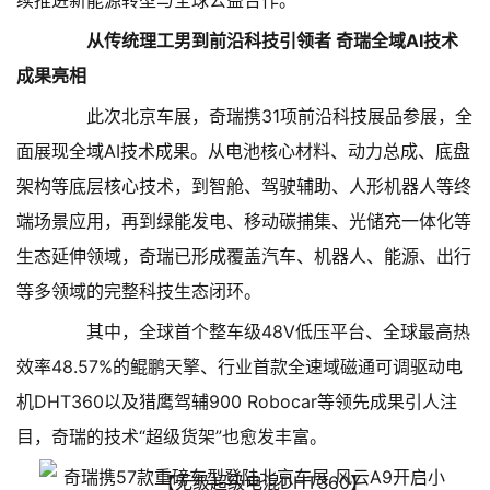
续推进新能源转型与全球公益合作。
从传统理工男到前沿科技引领者 奇瑞全域AI技术
成果亮相
此次北京车展，奇瑞携31项前沿科技展品参展，全
面展现全域AI技术成果。从电池核心材料、动力总成、底盘
架构等底层核心技术，到智舱、驾驶辅助、人形机器人等终
端场景应用，再到绿能发电、移动碳捕集、光储充一体化等
生态延伸领域，奇瑞已形成覆盖汽车、机器人、能源、出行
等多领域的完整科技生态闭环。
其中，全球首个整车级48V低压平台、全球最高热
效率48.57%的鲲鹏天擎、行业首款全速域磁通可调驱动电
机DHT360以及猎鹰驾辅900 Robocar等领先成果引人注
目，奇瑞的技术“超级货架”也愈发丰富。
【无级超级电混DHT360】