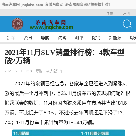
济南汽车网-jnqiche.com-泉城汽车网-济南鸿图资讯科技倾情打造！
登录
注册
新车
资讯
试驾
测评
促销
新能源
曝
导购
2021年11月SUV销量排行榜：4款车型
破2万辆
2021-12-11 10:58
导购
@济南汽车
2021年的余额已经告急，各家车企已经进入到紧张刺
激的最后一个月冲刺中，那么11月份车市的表现如何呢？根
据乘联会的数据，11月份国内狭义乘用车市场共售出181.6
万辆，环比提升了6.0%，不过较去年同期还是下滑了12.
7%；1-11月份车市累计销量为1804.1万辆。