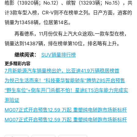
皓影（13920辆；No.12）、缤智（13293辆；No.15），共
计3款车型入榜，CR-V则不在榜单之列。日产方面，逍客的
销量为13458辆，位居第14名。
再看德系，11月份仅有上汽大众途观L一款车型在榜，
销量达到14387辆，排在榜单第10位，排名略有上升。
继续阅读：
SUV销量排行榜
更多精彩内容
7月新能源汽车销量榜出炉，比亚迪41.9万辆稳居榜首
为悦己生活而来！“科技豪华智能轿车”腾势Z9S开启预售
“野生车位”+倒车开门杀都不怕！星途ET5泊车能力完成实
测验证
MG07正式开启预售12.59 万起 重塑纯电轿跑市场新标杆
MG07正式开启预售12.59 万起 重塑纯电轿跑市场新标杆