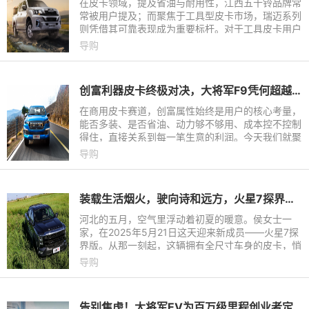
在皮卡领域，提及省油与耐用性，江西五十铃品牌常
常被用户提及；而聚焦于工具型皮卡市场，瑞迈系列
则凭借其可靠表现成为重要标杆。对于工具皮卡用户
而言，车辆的核心诉求在于出色的耐用性、稳定的性
导购
能以及高性价比。
创富利器皮卡终极对决，大将军F9凭何超越江铃宝典成商用首选？
在商用皮卡赛道，创富属性始终是用户的核心考量，
能否多装、是否省油、动力够不够用、成本控不控制
得住，直接关系到每一笔生意的利润。今天我们就聚
焦两款热门车型，大将军F9创富版与江铃宝典，从
导购
运输场景的核心需求
装载生活烟火，驶向诗和远方，火星7探界版给出了满分答案
河北的五月，空气里浮动着初夏的暖意。侯女士一
家，在2025年5月21日这天迎来新成员——火星7探
界版。从那一刻起，这辆拥有全尺寸车身的皮卡，悄
然融入了五口之家的日常。
导购
告别焦虑！大将军EV为百万级里程创业者定制“创富半径”