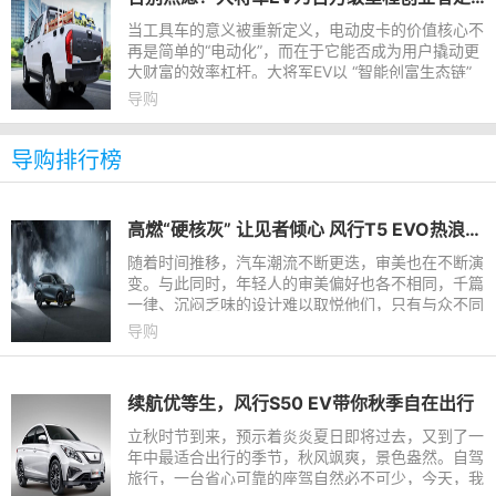
当工具车的意义被重新定义，电动皮卡的价值核心不
再是简单的“电动化”，而在于它能否成为用户撬动更
大财富的效率杠杆。大将军EV以 “智能创富生态链”
重新定义行业标准。从外观到性能，从续航到智能配
导购
置，它精准切
导购排行榜
高燃“硬核灰” 让见者倾心 风行T5 EVO热浪发布全新车色
随着时间推移，汽车潮流不断更迭，审美也在不断演
变。与此同时，年轻人的审美偏好也各不相同，千篇
一律、沉闷乏味的设计难以取悦他们，只有与众不同
且潮酷十足的设计才能真正打动人心。针对当下汽车
导购
潮流趋势以及年轻
续航优等生，风行S50 EV带你秋季自在出行
立秋时节到来，预示着炎炎夏日即将过去，又到了一
年中最适合出行的季节，秋风飒爽，景色盎然。自驾
旅行，一台省心可靠的座驾自然必不可少，今天，我