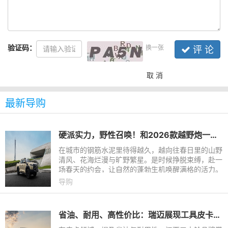
验证码：
换一张
评 论
取 消
最新导购
硬派实力，野性召唤！和2026款越野炮一起探寻春日盛景
在城市的钢筋水泥里待得越久，越向往春日里的山野
清风、花海烂漫与旷野繁星。是时候挣脱束缚，赴一
场春天的约会，让自然的蓬勃生机唤醒满格的活力。
而一段完美的踏青之旅，少不了一辆既硬核又懂你的
导购
全能座驾——2026
省油、耐用、高性价比：瑞迈展现工具皮卡硬实力