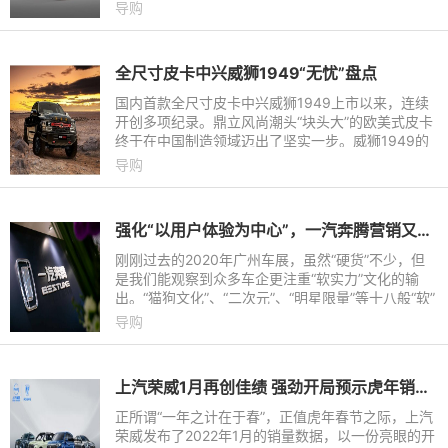
们就要来给大家介绍一款高品质纯电车型——风行S
导购
50EV，它不仅具备长
全尺寸皮卡中兴威狮1949“无忧”盘点
国内首款全尺寸皮卡中兴威狮1949上市以来，连续
开创多项纪录。鼎立风尚潮头“块头大”的欧美式皮卡
终于在中国制造领域迈出了坚实一步。威狮1949的
开创性不仅仅体现在“全尺寸”的大空间，其他方面同
导购
样一马当先。上市
强化“以用户体验为中心”，一汽奔腾营销又有新玩法
刚刚过去的2020年广州车展，虽然“硬货”不少，但
是我们能观察到众多车企更注重“软实力”文化的输
出。“猫狗文化”、“二次元”、“明星限量”等十八般“软”
武艺成为了不折不扣的主旋律。无论你承认与否，多
导购
元化营
上汽荣威1月再创佳绩 强劲开局预示虎年销量可期
正所谓“一年之计在于春”，正值虎年春节之际，上汽
荣威发布了2022年1月的销量数据，以一份亮眼的开